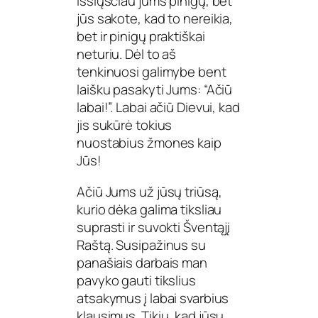
Išsiųsčiau jums pinigų, bet
jūs sakote, kad to nereikia,
bet ir pinigų praktiškai
neturiu. Dėl to aš
tenkinuosi galimybe bent
laišku pasakyti Jums: “Ačiū
labai!”. Labai ačiū Dievui, kad
jis sukūrė tokius
nuostabius žmones kaip
Jūs!
Ačiū Jums už jūsų triūsą,
kurio dėka galima tiksliau
suprasti ir suvokti Šventąjį
Raštą. Susipažinus su
panašiais darbais man
pavyko gauti tikslius
atsakymus į labai svarbius
klausimus. Tikiu, kad jūsų