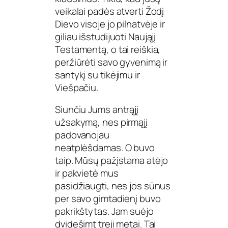
veikalai padės atverti Žodį
Dievo visoje jo pilnatvėje ir
giliau išstudijuoti Naująjį
Testamentą, o tai reiškia,
peržiūrėti savo gyvenimą ir
santykį su tikėjimu ir
Viešpačiu.
Siunčiu Jums antrąjį
užsakymą, nes pirmąjį
padovanojau
neatplėšdamas. O buvo
taip. Mūsų pažįstama atėjo
ir pakvietė mus
pasidžiaugti, nes jos sūnus
per savo gimtadienį buvo
pakrikštytas. Jam suėjo
dvidešimt treji metai. Tai