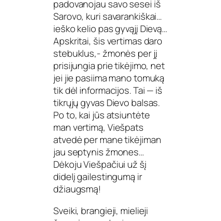
padovanojau savo sesei iš
Sarovo, kuri savarankiškai…
ieško kelio pas gyvąjį Dievą…
Apskritai, šis vertimas daro
stebuklus,- žmonės per jį
prisijungia prie tikėjimo, net
jei jie pasiima mano tomuką
tik dėl informacijos. Tai — iš
tikrųjų gyvas Dievo balsas.
Po to, kai jūs atsiuntėte
man vertimą, Viešpats
atvedė per mane tikėjiman
jau septynis žmones…
Dėkoju Viešpačiui už šį
didelį gailestingumą ir
džiaugsmą!
Sveiki, brangieji, mielieji