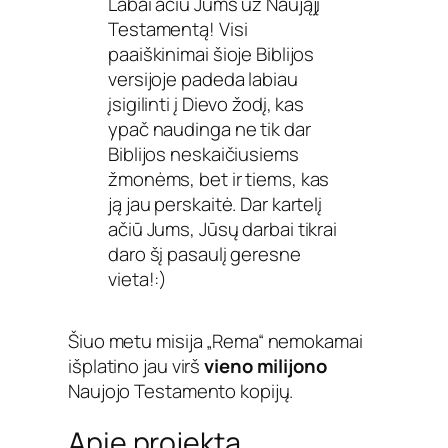
Labai ačiū Jums už Naująjį
Testamentą! Visi
paaiškinimai šioje Biblijos
versijoje padeda labiau
įsigilinti į Dievo žodį, kas
ypač naudinga ne tik dar
Biblijos neskaičiusiems
žmonėms, bet ir tiems, kas
ją jau perskaitė. Dar kartelį
ačiū Jums, Jūsų darbai tikrai
daro šį pasaulį geresne
vieta!:)
Šiuo metu misija „Rema“ nemokamai
išplatino jau virš
vieno milijono
Naujojo Testamento kopijų.
Apie projektą