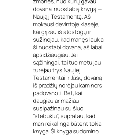
žmonės, nuo kurių gavau
dovanai nuostabią knygą —
Naująjį Testamentą. Aš
mokausi devintoje klasėje,
kai grįžau iš atostogų ir
sužinojau, kad manęs laukia
ši nuostabi dovana, aš labai
apsidžiaugiau. Jei
sąžiningai, tai tuo metu jau
turėjau trys Naujieji
Testamentai ir Jūsų dovaną
iš pradžių norėjau kam nors
padovanoti. Bet, kai
daugiau ar mažiau
susipažinau su šiuo
“stebuklu”, supratau, kad
man reikalinga būtent tokia
knyga. Ši knyga sudomino