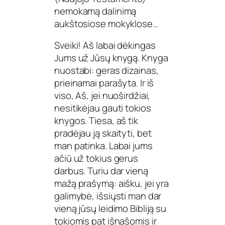
nemokamą dalinimą
aukštosiose mokyklose…
Sveiki! Aš labai dėkingas
Jums už Jūsų knygą. Knyga
nuostabi: geras dizainas,
prieinamai parašyta. Ir iš
viso, Aš, jei nuoširdžiai,
nesitikėjau gauti tokios
knygos. Tiesa, aš tik
pradėjau ją skaityti, bet
man patinka. Labai jums
ačiū už tokius gerus
darbus. Turiu dar vieną
mažą prašymą: aišku, jei yra
galimybė, išsiųsti man dar
vieną jūsų leidimo Bibliją su
tokiomis pat išnašomis ir