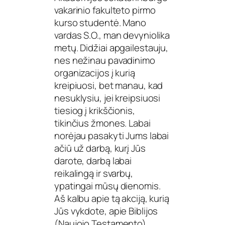
vakarinio fakulteto pirmo
kurso studentė. Mano
vardas S.O., man devyniolika
metų. Didžiai apgailestauju,
nes nežinau pavadinimo
organizacijos į kurią
kreipiuosi, bet manau, kad
nesuklysiu, jei kreipsiuosi
tiesiog į krikščionis,
tikinčius žmones. Labai
norėjau pasakyti Jums labai
ačiū už darbą, kurį Jūs
darote, darbą labai
reikalingą ir svarbų,
ypatingai mūsų dienomis.
Aš kalbu apie tą akciją, kurią
Jūs vykdote, apie Biblijos
(Naujojo Testamento)