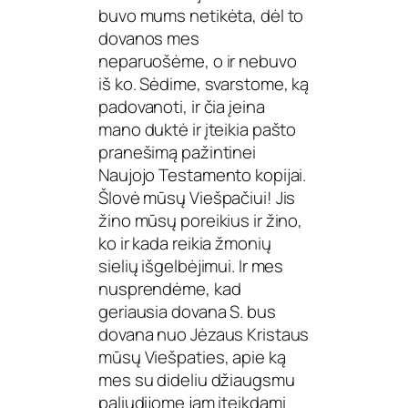
buvo mums netikėta, dėl to
dovanos mes
neparuošėme, o ir nebuvo
iš ko. Sėdime, svarstome, ką
padovanoti, ir čia įeina
mano duktė ir įteikia pašto
pranešimą pažintinei
Naujojo Testamento kopijai.
Šlovė mūsų Viešpačiui! Jis
žino mūsų poreikius ir žino,
ko ir kada reikia žmonių
sielių išgelbėjimui. Ir mes
nusprendėme, kad
geriausia dovana S. bus
dovana nuo Jėzaus Kristaus
mūsų Viešpaties, apie ką
mes su dideliu džiaugsmu
paliudijome jam įteikdami