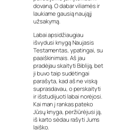
dovaną. O dabar viliamės ir
laukiame gausią naująjį
užsakymą.
Labai apsidžiaugiau
išvydusi knygą Naujasis
Testamentas, ypatingai, su
paaiškinimais. Aš jau
pradėjau skaityti Bibliją, bet
ji buvo taip sudėtingai
parašyta, kad aš ne viską
suprasdavau, o perskaityti
ir išstudijuoti labai norėjosi.
Kai man į rankas pateko
Jūsų knyga, peržiūrėjusi ją,
iš karto sėdau rašyti Jums
laiško.