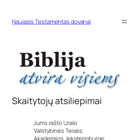
Skip
to
Naujasis Testamentas dovanai
content
Skaitytojų atsiliepimai
Jums rašto Uralo
Valstybinės Teisės
Akademijos Jekaterinburge