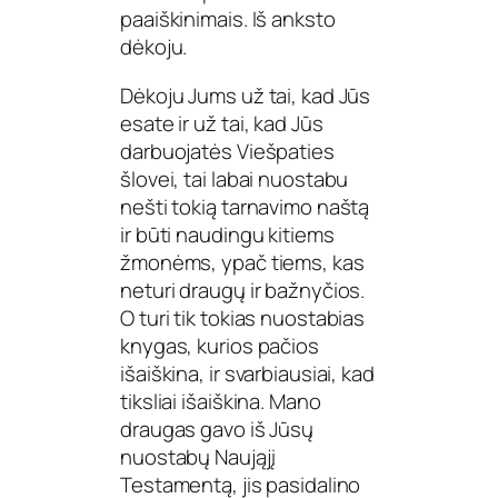
paaiškinimais. Iš anksto
dėkoju.
Dėkoju Jums už tai, kad Jūs
esate ir už tai, kad Jūs
darbuojatės Viešpaties
šlovei, tai labai nuostabu
nešti tokią tarnavimo naštą
ir būti naudingu kitiems
žmonėms, ypač tiems, kas
neturi draugų ir bažnyčios.
O turi tik tokias nuostabias
knygas, kurios pačios
išaiškina, ir svarbiausiai, kad
tiksliai išaiškina. Mano
draugas gavo iš Jūsų
nuostabų Naująjį
Testamentą, jis pasidalino