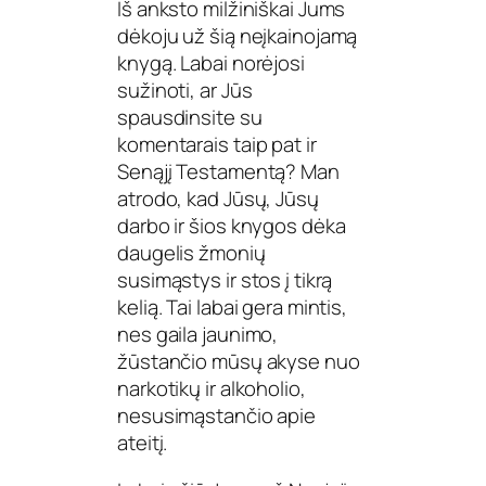
Iš anksto milžiniškai Jums
dėkoju už šią neįkainojamą
knygą. Labai norėjosi
sužinoti, ar Jūs
spausdinsite su
komentarais taip pat ir
Senąjį Testamentą? Man
atrodo, kad Jūsų, Jūsų
darbo ir šios knygos dėka
daugelis žmonių
susimąstys ir stos į tikrą
kelią. Tai labai gera mintis,
nes gaila jaunimo,
žūstančio mūsų akyse nuo
narkotikų ir alkoholio,
nesusimąstančio apie
ateitį.