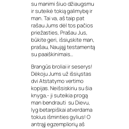
su manimi šiuo džiaugsmu
ir suteikė tokią galimybę ir
man. Tai va, aš taip pat
rašau Jums dėl tos pačios
priežasties, Prašau Jus,
būkite geri, išsiųskite man,
prašau, Naująjį testamentą
su paaiškinimais…
Brangūs broliai ir seserys!
Dėkoju Jums už išsiųstas
dvi Atstatymo vertimo
kopijas. Neišsiskiriu su šia
knyga,- ji suteikia progą
man bendrauti su Dievu,
lyg betarpiškai atverdama
tokius išminties gylius! O
antrąjį egzempliorių aš