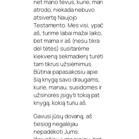
net mano tėvus, kurie, man
atrodo, niekada nebuvo
atsivertę Naujojo
Testamento. Mes visi, ypač
aš, turime labai mažai laiko,
bet mama ir aš (nesu tikra
dėl tėtės) susitarėme
kiekvieną sekmadienį turėti
tam tikrus užsiėmimus.
Būtinai papasakosiu apie
šią knygą savo draugams,
kurie, manau, susidomės ir
užsinorės įsigyti tokią pat
knygą, kokią turiu aš.
Gavusi jūsų dovaną, aš
tiesiog negalėjau
nepadėkoti Jums.