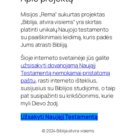
Misijos „Rema“ sukurtas projektas
„Biblija, atvira visiems“ yra skirtas
platinti unikalų Naujojo testamento
su paaiškinimais leidimą, kuris padės
Jums atrasti Bibliją.
Šioje interneto svetainėje jūs galite
užsisakyti dovanojamą Naująjį
Testamentą nemokamai pristatomą
paštu
, rasti interneto išteklius,
susijusius su Biblijos studijoms, o taip
pat susipažinti su krikščionimis, kurie
myli Dievo žodį.
Užsakyti Naująjį Testamentą
© 2024 Biblija atvira visiems